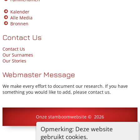
Kalender
Alle Media
Bronnen
Contact Us
Contact Us
Our Surnames
Our Stories
Webmaster Message
We make every effort to document our research. If you have
something you would like to add, please contact us.
Onze stamboomwebsite
©
2026
Opmerking: Deze website
Ga naar standaard site
gebruikt cookies.