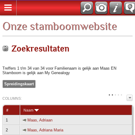
*Nederlands
Onze stamboomwebsite
Zoekresultaten
Treffers 1 t/m 34 van 34 voor Familienaam is gelijk aan Maas EN
Stamboom is gelijk aan My Genealogy
Spreidingskaart
COL
UMN
S:
TOGGLE
#
Naam
1
Maas, Adriaan
2
Maas, Adriana Maria