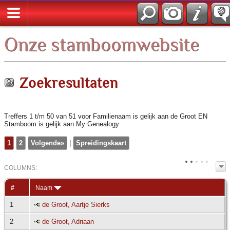
*Nederlands
Onze stamboomwebsite
Zoekresultaten
Treffers 1 t/m 50 van 51 voor Familienaam is gelijk aan de Groot EN
Stamboom is gelijk aan My Genealogy
1
2
Volgende»
|
Spreidingskaart
COL
UMN
S:
TOGGLE
#
Naam
1
de Groot, Aartje Sierks
2
de Groot, Adriaan