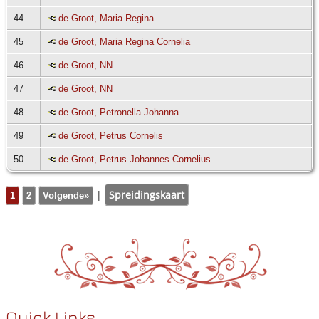
44
de Groot, Maria Regina
45
de Groot, Maria Regina Cornelia
46
de Groot, NN
47
de Groot, NN
48
de Groot, Petronella Johanna
49
de Groot, Petrus Cornelis
50
de Groot, Petrus Johannes Cornelius
|
Spreidingskaart
1
2
Volgende»
Quick Links