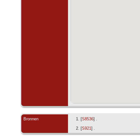
Bronnen
[
S8536
] .
[
S921
] .