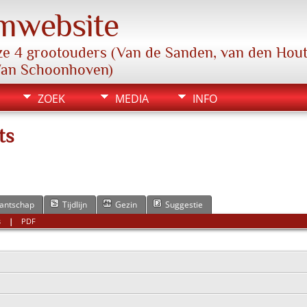
mwebsite
e 4 grootouders (Van de Sanden, van den Hout,
Van Schoonhoven)
ZOEK
MEDIA
INFO
ts
antschap
Tijdlijn
Gezin
Suggestie
s
|
PDF