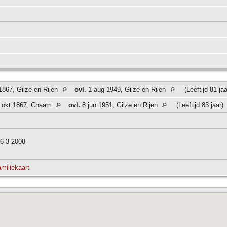
867, Gilze en Rijen
ovl.
1 aug 1949, Gilze en Rijen
(Leeftijd 81 ja
 okt 1867, Chaam
ovl.
8 jun 1951, Gilze en Rijen
(Leeftijd 83 jaar)
16-3-2008
miliekaart