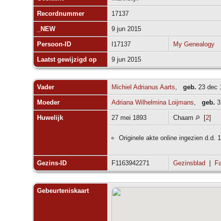
Recordnummer
17137
_NEW
9 jun 2015
Persoon-ID
I17137
My Genealogy
Laatst gewijzigd op
9 jun 2015
Vader
Michiel Adrianus Aarts
,
geb.
23 dec 1
Moeder
Adriana Wilhelmina Loijmans
,
geb.
3
Huwelijk
27 mei 1893
Chaam
[
2
]
Originele akte online ingezien d.d. 
Gezins-ID
F1163942271
Gezinsblad
|
Fa
Gebeurteniskaart