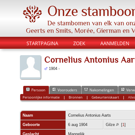
Onze stamboo
De stambomen van elk van onz
Geerts en Smits, Morée, Gierman en 
STARTPAGINA
ZOEK
AANMELDEN
Cornelius Antonius Aar
1904 -
Persoon
Voorouders
Nakomelingen
Verw
Persoonlijke informatie
|
Bronnen
|
Gebeurteniskaart
|
Alle
Naam
Cornelius Antonius
Aarts
Geboorte
6 aug 1904
Gilze
[
1
]
Geslacht
Mannelijk