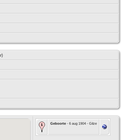
ar)
Geboorte
- 6 aug 1904 - Gilze