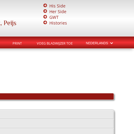
His Side
Her Side
GWT
 Peijs
Histories
PRINT
VOEG BLADWIJZER TOE