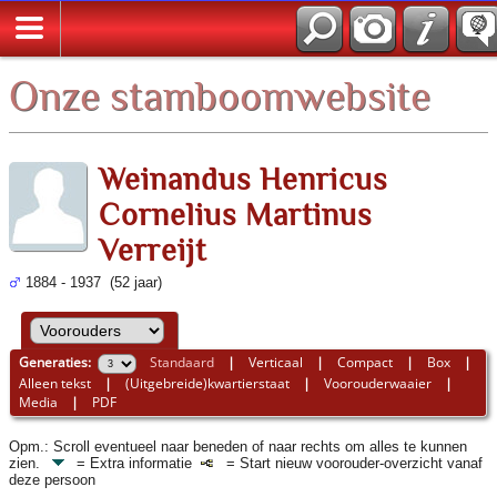
*Nederlands
Onze stamboomwebsite
Weinandus Henricus
Cornelius Martinus
Verreijt
1884 - 1937 (52 jaar)
Generaties:
Standaard
|
Verticaal
|
Compact
|
Box
|
Alleen tekst
|
(Uitgebreide)kwartierstaat
|
Voorouderwaaier
|
Media
|
PDF
Opm.: Scroll eventueel naar beneden of naar rechts om alles te kunnen
zien.
= Extra informatie
= Start nieuw voorouder-overzicht vanaf
deze persoon