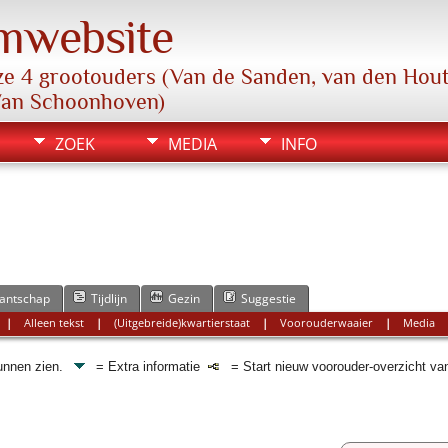
mwebsite
e 4 grootouders (Van de Sanden, van den Hout,
Van Schoonhoven)
ZOEK
MEDIA
INFO
antschap
Tijdlijn
Gezin
Suggestie
|
Alleen tekst
|
(Uitgebreide)kwartierstaat
|
Voorouderwaaier
|
Media
kunnen zien.
= Extra informatie
= Start nieuw voorouder-overzicht va