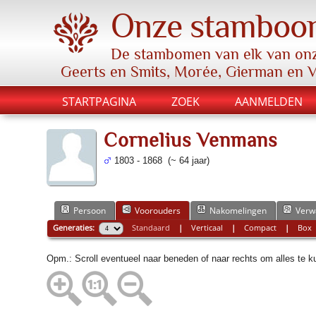
Onze stamboo
De stambomen van elk van onz
Geerts en Smits, Morée, Gierman en 
STARTPAGINA
ZOEK
AANMELDEN
Cornelius Venmans
1803 - 1868 (~ 64 jaar)
Persoon
Voorouders
Nakomelingen
Verw
Generaties:
Standaard
|
Verticaal
|
Compact
|
Box
Opm.: Scroll eventueel naar beneden of naar rechts om alles te 