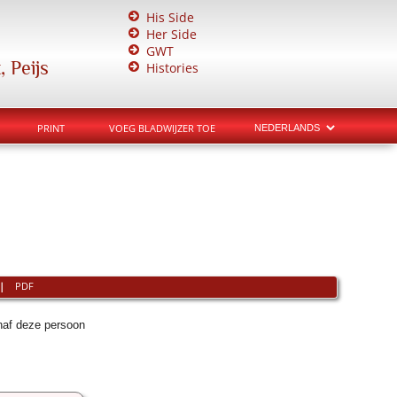
His Side
Her Side
GWT
 Peijs
Histories
PRINT
VOEG BLADWIJZER TOE
|
PDF
naf deze persoon