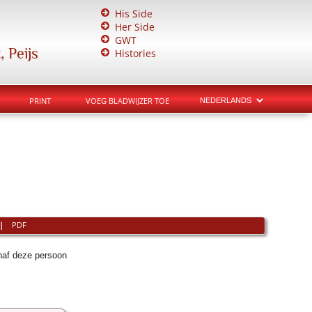
His Side
Her Side
GWT
 Peijs
Histories
PRINT
VOEG BLADWIJZER TOE
|
PDF
naf deze persoon