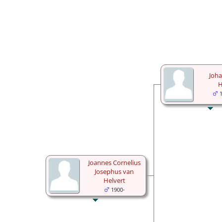
Joh
H
Joannes Cornelius
Josephus van
Helvert
1900-