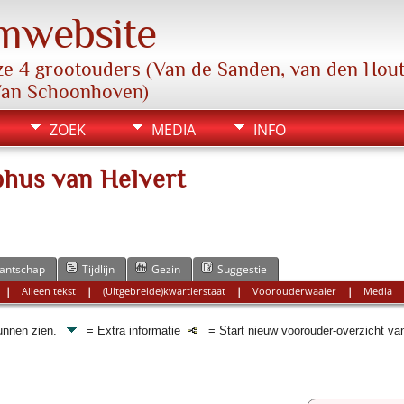
mwebsite
e 4 grootouders (Van de Sanden, van den Hout,
Van Schoonhoven)
ZOEK
MEDIA
INFO
phus van Helvert
antschap
Tijdlijn
Gezin
Suggestie
|
Alleen tekst
|
(Uitgebreide)kwartierstaat
|
Voorouderwaaier
|
Media
kunnen zien.
= Extra informatie
= Start nieuw voorouder-overzicht va