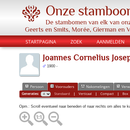
Onze stamboo
De stambomen van elk van onz
Geerts en Smits, Morée, Gierman en 
STARTPAGINA
ZOEK
AANMELDEN
Joannes Cornelius Jose
1900 -
Persoon
Voorouders
Nakomelingen
Verw
Generaties:
Standaard
|
Verticaal
|
Compact
|
Box
Opm.: Scroll eventueel naar beneden of naar rechts om alles te 