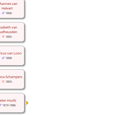
ohannes van
Helvert
1806-
lisabeth van
udheusden
1805-
icus van Loon
1808-
nna Schampers
1803-
eter Hoofs
1819-1886