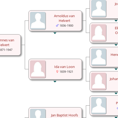
J
Arnoldus van
Helvert
1836-1900
E
O
annes van
elvert
1871-1947
Henr
Ida van Loon
1839-1921
Joha
P
Jan Baptist Hoofs