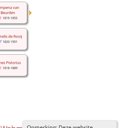
impena van
Beurden
1819-1855
nelis de Rooij
1820-1901
nes Pistorius
1818-1889
Opmerking: Deze website