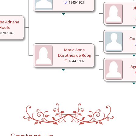
1845-1927
D
na Adriana
Hoofs
1870-1945
Cor
Maria Anna
Dorothea de Rooij
1844-1902
Ag