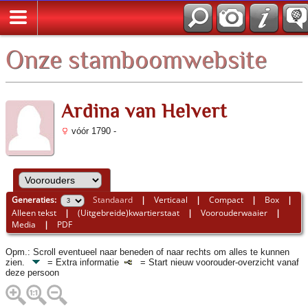
*Nederlands
Onze stamboomwebsite
Ardina van Helvert
vóór 1790 -
Generaties:
Standaard
|
Verticaal
|
Compact
|
Box
|
Alleen tekst
|
(Uitgebreide)kwartierstaat
|
Voorouderwaaier
|
Media
|
PDF
Opm.: Scroll eventueel naar beneden of naar rechts om alles te kunnen
zien.
= Extra informatie
= Start nieuw voorouder-overzicht vanaf
deze persoon