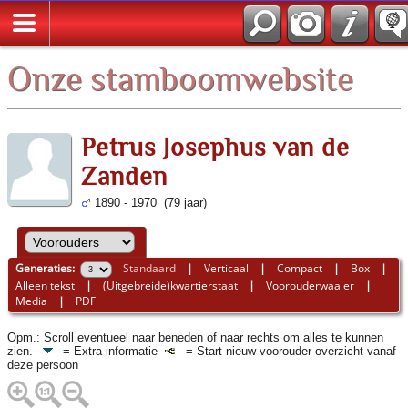
*Nederlands
Onze stamboomwebsite
Petrus Josephus van de
Zanden
1890 - 1970 (79 jaar)
Generaties:
Standaard
|
Verticaal
|
Compact
|
Box
|
Alleen tekst
|
(Uitgebreide)kwartierstaat
|
Voorouderwaaier
|
Media
|
PDF
Opm.: Scroll eventueel naar beneden of naar rechts om alles te kunnen
zien.
= Extra informatie
= Start nieuw voorouder-overzicht vanaf
deze persoon