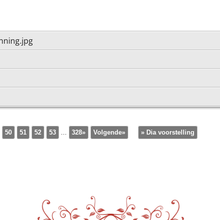
nning.jpg
50
51
52
53
...
328»
Volgende»
» Dia voorstelling