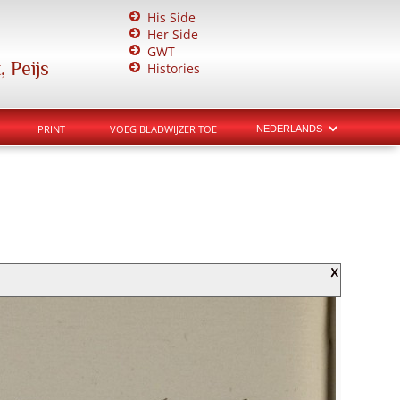
His Side
Her Side
GWT
 Peijs
Histories
PRINT
VOEG BLADWIJZER TOE