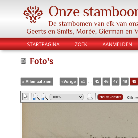
Onze stamboo
De stambomen van elk van onz
Geerts en Smits, Morée, Gierman en 
STARTPAGINA
ZOEK
AANMELDEN
Foto's
» Allemaal zien
«Vorige
«1
...
45
46
47
48
49