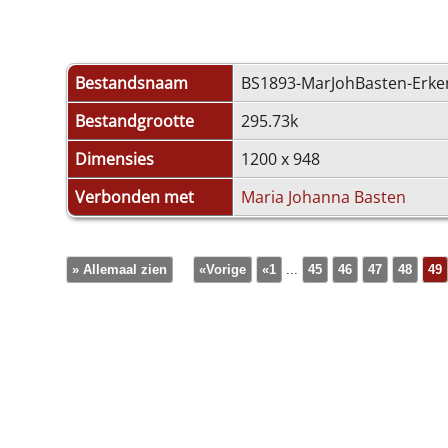
Bestandsnaam
BS1893-MarJohBasten-Erke
Bestandgrootte
295.73k
Dimensies
1200 x 948
Verbonden met
Maria Johanna Basten
» Allemaal zien
«Vorige
«1
...
45
46
47
48
49