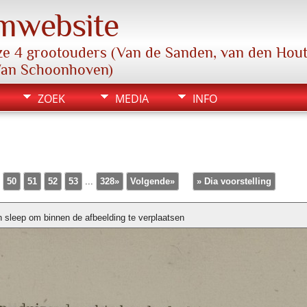
mwebsite
e 4 grootouders (Van de Sanden, van den Hout,
Van Schoonhoven)
ZOEK
MEDIA
INFO
50
51
52
53
...
328»
Volgende»
» Dia voorstelling