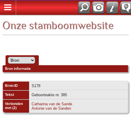
*Nederlands
Onze stamboomwebsite
Bron informatie
Bron-ID
S178
Tekst
Geboorteakte nr. 385
Verbonden
Catharina van de Sande
met (2)
Antonie van de Sanden